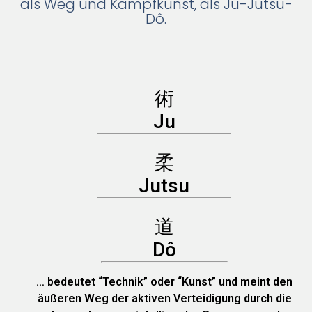
als Weg und Kampfkunst, als Ju-Jutsu-
Dô.
術
Ju
柔
Jutsu
道
Dô
… bedeutet “Technik” oder “Kunst” und meint den
äußeren Weg der aktiven Verteidigung durch die